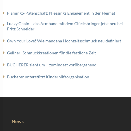
Flamingo-Patenschaft: Niessings Engagement in der Heimat
Lucky Chain – das Armband mit dem Glücksbringer jetzt neu bei
Fritz Schneider
Own Your Love! Wie mandana Hochzeitsschmuck neu definiert
Gellner: Schmuckkreationen für die festliche Zeit
BUCHERER zieht um – zumindest vorübergehend
Bucherer unterstützt Kinderhilfsorganisation
News