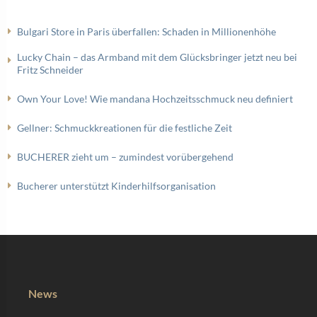
Bulgari Store in Paris überfallen: Schaden in Millionenhöhe
Lucky Chain – das Armband mit dem Glücksbringer jetzt neu bei
Fritz Schneider
Own Your Love! Wie mandana Hochzeitsschmuck neu definiert
Gellner: Schmuckkreationen für die festliche Zeit
BUCHERER zieht um – zumindest vorübergehend
Bucherer unterstützt Kinderhilfsorganisation
News