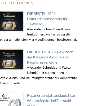
KTUELLE THEMEN
DIE BESTEN 2026:
Unternehmensberater für
Juweliere
Alexander Schmidt weiß, was
funktioniert, weil er es bereits
er verschiedensten Marktbedingungen bewiesen hat.
DIE BESTEN 2026: Gewinner
der Kategorie Aktions- und
Räumungsverkäufe
Alexander Schmidt und Walter
Lehmkühler stehen Ihnen in
cto Aktions- und Räumungsverkäufe als kompetente
tner zur Seite.
Reparierbar statt austauschbar:
Warum Service bei Edelstahl
zählt