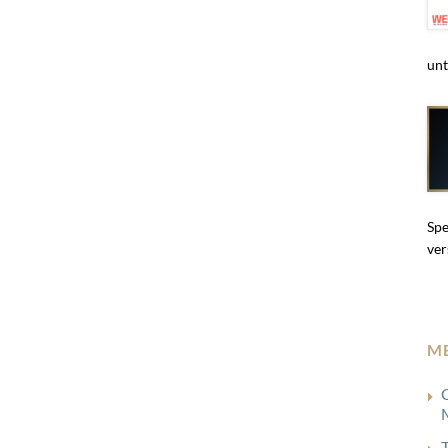
unt
Spe
ver
M