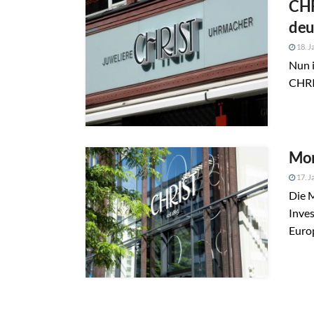
CHR
deu
18. J
Nun i
CHRIS
Mor
17. J
Die 
Inve
Europ