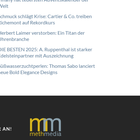
Welt
Schmuck schlägt Krise: Cartier & Co. treiben
Richemont auf Rekordkurs
Herbert Laimer verstorben: Ein Titan der
Uhrenbranche
DIE BESTEN 2025: A. Ruppenthal ist starker
Edelsteinpartner mit Auszeichnung
Süßwasserzuchtperlen: Thomas Sabo lanciert
neue Bold Elegance Designs
 AN!