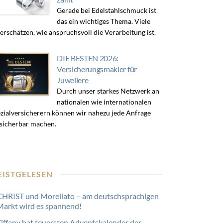
Gerade bei Edelstahlschmuck ist
das ein wichtiges Thema. Viele
erschätzen, wie anspruchsvoll die Verarbeitung ist.
DIE BESTEN 2026:
Versicherungsmakler für
Juweliere
Durch unser starkes Netzwerk an
nationalen wie internationalen
zialversicherern können wir nahezu jede Anfrage
sicherbar machen.
EISTGELESEN
CHRIST und Morellato – am deutschsprachigen
Markt wird es spannend!
Tiffany hat teuersten Adventskalender der