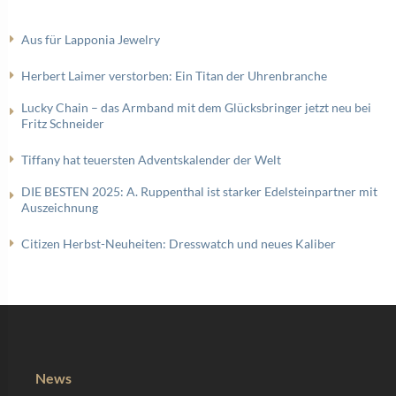
Aus für Lapponia Jewelry
Herbert Laimer verstorben: Ein Titan der Uhrenbranche
Lucky Chain – das Armband mit dem Glücksbringer jetzt neu bei
Fritz Schneider
Tiffany hat teuersten Adventskalender der Welt
DIE BESTEN 2025: A. Ruppenthal ist starker Edelsteinpartner mit
Auszeichnung
Citizen Herbst-Neuheiten: Dresswatch und neues Kaliber
News