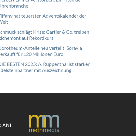
Uhrenbranche
Tiffany hat teuersten Adventskalender der
Welt
Schmuck schlägt Krise: Cartier & Co. treiben
Richemont auf Rekordkurs
Dorotheum-Anteile neu verteilt: Soravia
verkauft für 120 Millionen Euro
DIE BESTEN 2025: A. Ruppenthal ist starker
Edelsteinpartner mit Auszeichnung
 AN!