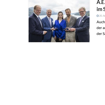
A.E
im 
20. A
Auch 
der a
der S