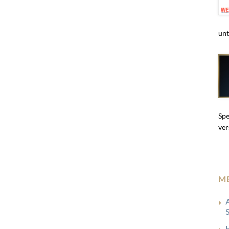
unt
Spe
ver
M