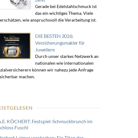
Gerade bei Edelstahlschmuck ist
das ein wichtiges Thema. Viele
erschätzen, wie anspruchsvoll die Verarbeitung ist.
DIE BESTEN 2026:
Versicherungsmakler für
Juweliere
Durch unser starkes Netzwerk an
nationalen wie internationalen
zialversicherern können wir nahezu jede Anfrage
sicherbar machen.
EISTGELESEN
A.E. KÖCHERT: Festspiel-Schmuckbrunch im
Schloss Fuschl
Herbert Laimer verstorben: Ein Titan der