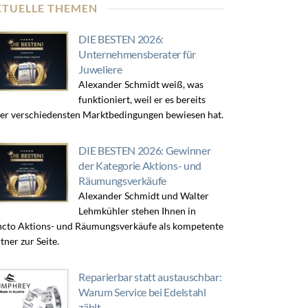
KTUELLE THEMEN
DIE BESTEN 2026:
Unternehmensberater für
Juweliere
Alexander Schmidt weiß, was
funktioniert, weil er es bereits
er verschiedensten Marktbedingungen bewiesen hat.
DIE BESTEN 2026: Gewinner
der Kategorie Aktions- und
Räumungsverkäufe
Alexander Schmidt und Walter
Lehmkühler stehen Ihnen in
cto Aktions- und Räumungsverkäufe als kompetente
tner zur Seite.
Reparierbar statt austauschbar:
Warum Service bei Edelstahl
zählt