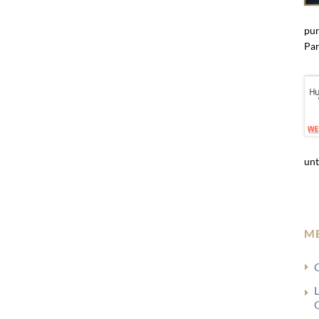
pun
Par
unt
M
G