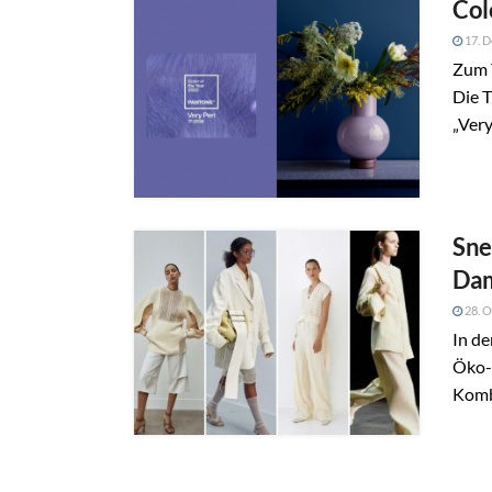
Col
17. 
Zum 
Die T
„Very
Sne
Da
28. O
In de
Öko-E
Kombi