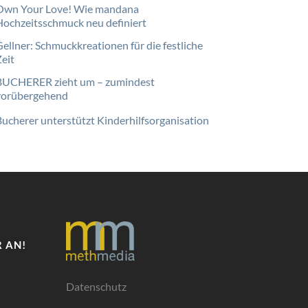
Own Your Love! Wie mandana
Hochzeitsschmuck neu definiert
Gellner: Schmuckkreationen für die festliche
Zeit
BUCHERER zieht um – zumindest
vorübergehend
Bucherer unterstützt Kinderhilfsorganisation
 AN!
Datenschutz