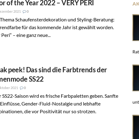
or of the Year 2022 – VERY PERI
A
Dezember 2021
0
Thema Schaufensterdekoration und Styling-Beratung:
rendfarbe für das kommende Jahr ist gewählt worden.
 Peri“ – eine ganz neue...
Rat
ak peek! Das sind die Farbtrends der
menmode SS22
ktober 2021
0
r SS22-Saison wird es frische Farbpaletten geben. Sanfte
unt
inflüsse, Gender-Fluid-Nostalgie und lebhafte
nationen, die vor Positivität nur so strotzen.