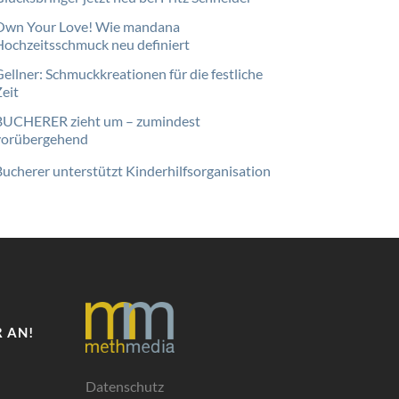
Own Your Love! Wie mandana
Hochzeitsschmuck neu definiert
Gellner: Schmuckkreationen für die festliche
Zeit
BUCHERER zieht um – zumindest
vorübergehend
Bucherer unterstützt Kinderhilfsorganisation
 AN!
Datenschutz