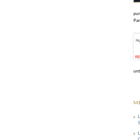
pun
Par
unt
M
S
G