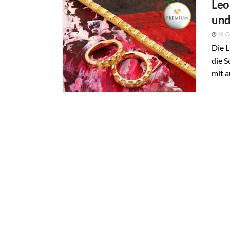
Leo
und
16. O
Die L
die S
mit a