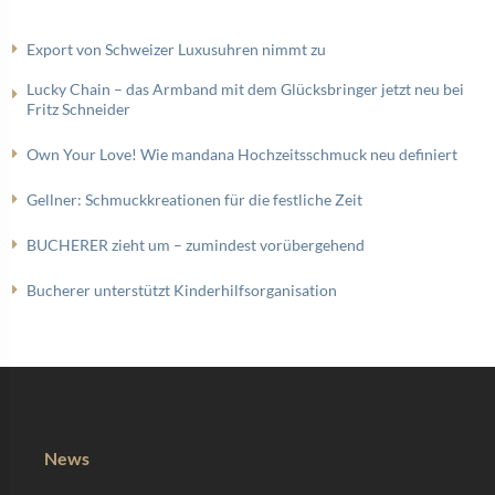
Export von Schweizer Luxusuhren nimmt zu
Lucky Chain – das Armband mit dem Glücksbringer jetzt neu bei
Fritz Schneider
Own Your Love! Wie mandana Hochzeitsschmuck neu definiert
Gellner: Schmuckkreationen für die festliche Zeit
BUCHERER zieht um – zumindest vorübergehend
Bucherer unterstützt Kinderhilfsorganisation
News