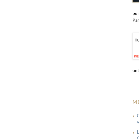
pun
Par
unt
M
G