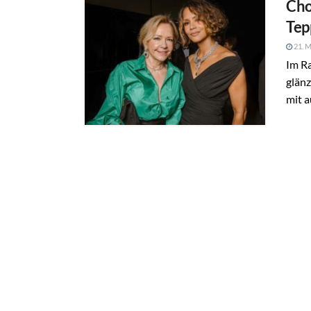
Cho
Tep
21. M
Im Ra
glänz
mit 