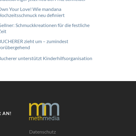
Own Your Love! Wie mandana
Hochzeitsschmuck neu definiert
Gellner: Schmuckkreationen für die festliche
Zeit
BUCHERER zieht um – zumindest
vorübergehend
Bucherer unterstützt Kinderhilfsorganisation
 AN!
Datenschutz