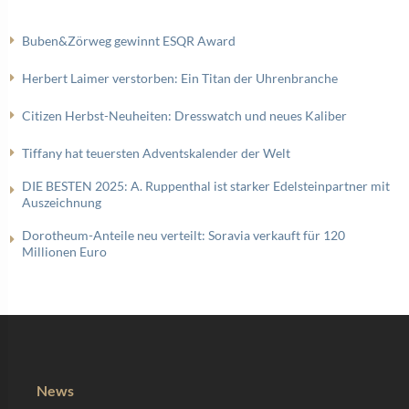
Buben&Zörweg gewinnt ESQR Award
Herbert Laimer verstorben: Ein Titan der Uhrenbranche
Citizen Herbst-Neuheiten: Dresswatch und neues Kaliber
Tiffany hat teuersten Adventskalender der Welt
DIE BESTEN 2025: A. Ruppenthal ist starker Edelsteinpartner mit
Auszeichnung
Dorotheum-Anteile neu verteilt: Soravia verkauft für 120
Millionen Euro
News