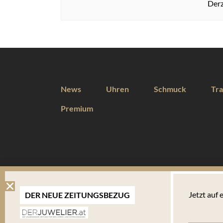
Derz
News
Uhren
Schmuck
Tra
Premium
DIESE WEBSEITE VERWENDET COOKIES
Jetzt auf
DER NEUE ZEITUNGSBEZUG
Wir verwenden Cookies um Ihnen eine optimale Benutzererfahrung 
Endgerät abgelegt werden. Um die Website weiterhin zu nutzen,
verwalten welche davon Sie akzeptieren.