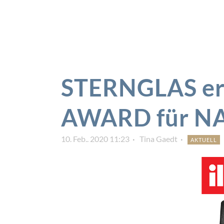
STERNGLAS er
AWARD für NA
10. Feb.. 2020 11:23
Tina Gaedt
AKTUELL