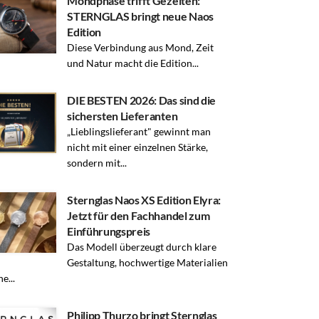
Mondphase trifft Gezeiten:
STERNGLAS bringt neue Naos
Edition
Diese Verbindung aus Mond, Zeit
und Natur macht die Edition...
DIE BESTEN 2026: Das sind die
sichersten Lieferanten
„Lieblingslieferant" gewinnt man
nicht mit einer einzelnen Stärke,
sondern mit...
Sternglas Naos XS Edition Elyra:
Jetzt für den Fachhandel zum
Einführungspreis
Das Modell überzeugt durch klare
Gestaltung, hochwertige Materialien
e...
Philipp Thurzo bringt Sternglas