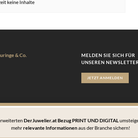
eit keine Inhalte
uringe & Co.
MELDEN SIE SICH FÜR
UNSEREN NEWSLETTER
JETZT ANMELDEN
 erweiterten
DerJuwelier.at Bezug PRINT UND DIGITAL
umsteige
zu bieten. Hierbei handelt es sich um kleine Textdateien, die auf 
mehr
relevante Informationen
aus der Branche sichern!
 können Sie sämtlichen Cookies zustimmen oder unter den Einstellu