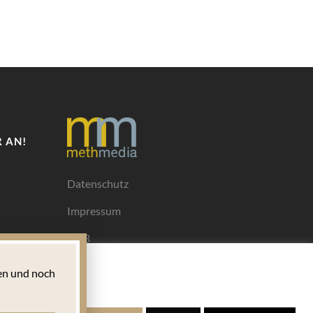
 AN!
Datenschutz
Impressum
AGB
Mediadaten
n und noch
Ihrem
ngen