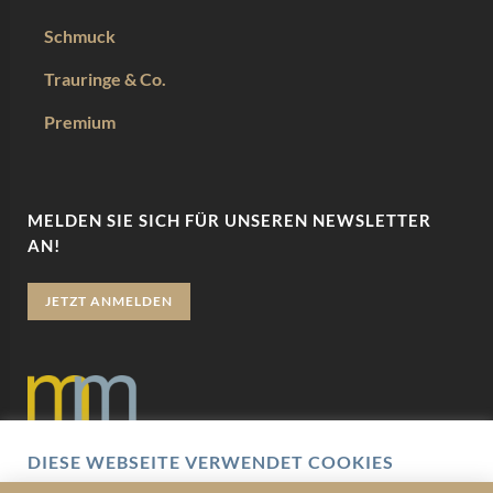
Schmuck
Trauringe & Co.
Premium
MELDEN SIE SICH FÜR UNSEREN NEWSLETTER
AN!
JETZT ANMELDEN
DIESE WEBSEITE VERWENDET COOKIES
Datenschutz
Wir verwenden Cookies um Ihnen eine optimale