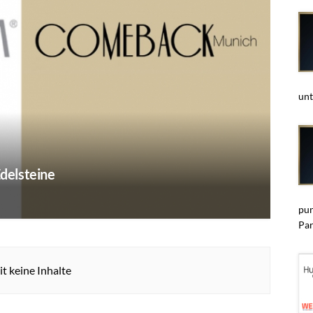
unt
delsteine
pun
Par
t keine Inhalte