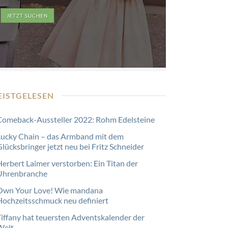
EISTGELESEN
Comeback-Aussteller 2022: Rohm Edelsteine
Lucky Chain – das Armband mit dem
lücksbringer jetzt neu bei Fritz Schneider
Herbert Laimer verstorben: Ein Titan der
Uhrenbranche
Own Your Love! Wie mandana
Hochzeitsschmuck neu definiert
Tiffany hat teuersten Adventskalender der
Welt