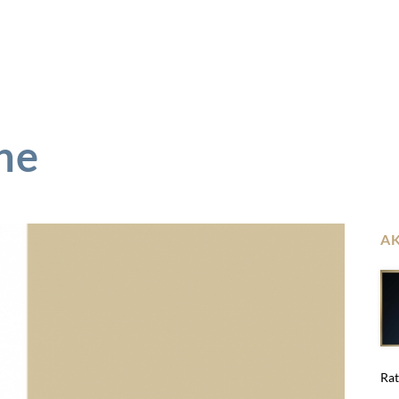
ne
A
Rat