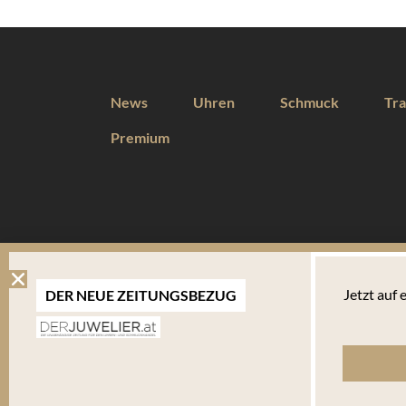
News
Uhren
Schmuck
Tra
Premium
DIESE WEBSEITE VERWENDET COOKIES
Jetzt auf
DER NEUE ZEITUNGSBEZUG
Wir verwenden Cookies um Ihnen eine optimale Benutzererfahrung 
Endgerät abgelegt werden. Um die Website weiterhin zu nutzen,
verwalten welche davon Sie akzeptieren.
Bitte beachten Sie, dass Sie Ihren Browser so einstellen können, dass Sie über das Setzen vo
bestimmte Fälle oder generell ausschließen können. Jeder Browser unterscheidet sich in der Art
Ihnen erläutert, wie Sie Ihre Cookie-Einstellungen ändern können. Mehr in der
Datenschutzerk