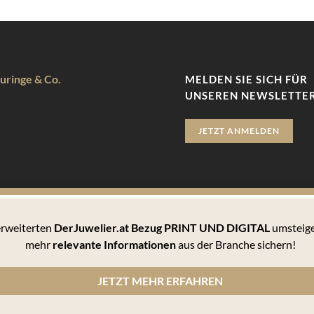
uringe & Co.
MELDEN SIE SICH FÜR
UNSEREN NEWSLETTER
JETZT ANMELDEN
 erweiterten
DerJuwelier.at Bezug PRINT UND DIGITAL
umsteige
zu bieten. Hierbei handelt es sich um kleine Textdateien, die auf 
mehr
relevante Informationen
aus der Branche sichern!
 können Sie sämtlichen Cookies zustimmen oder unter den Einstellu
JETZT MEHR ERFAHREN
n Cookies informiert werden und einzeln über deren Annahme entscheiden oder die Annahme von Cookie
, wie er die Cookie-Einstellungen verwaltet. Diese ist in dem Hilfemenü jedes Browsers beschrieben,
lärung