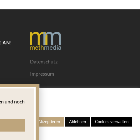
 AN!
Datenschutz
Impressum
AGB
Mediadaten
n und noch
Ihrem
ngen
Alle Akzeptieren
Ablehnen
Cookies verwalten
s für
 welches