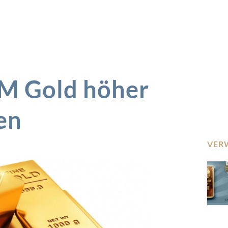
IM Gold höher
en
VER