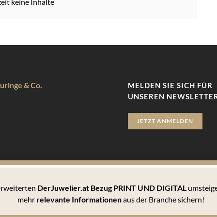
eit keine Inhalte
uringe & Co.
MELDEN SIE SICH FÜR
UNSEREN NEWSLETTER
JETZT ANMELDEN
 erweiterten
DerJuwelier.at Bezug PRINT UND DIGITAL
umsteige
zu bieten. Hierbei handelt es sich um kleine Textdateien, die auf 
mehr
relevante Informationen
aus der Branche sichern!
 können Sie sämtlichen Cookies zustimmen oder unter den Einstellu