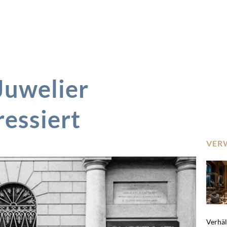
Juwelier
ressiert
VER
Verhält