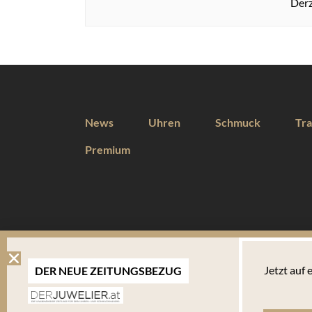
Derz
News
Uhren
Schmuck
Tra
Premium
DIESE WEBSEITE VERWENDET COOKIES
Jetzt auf
DER NEUE ZEITUNGSBEZUG
Wir verwenden Cookies um Ihnen eine optimale Benutzererfahrung 
Endgerät abgelegt werden. Um die Website weiterhin zu nutzen,
verwalten welche davon Sie akzeptieren.