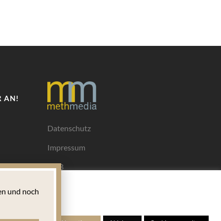
 AN!
Datenschutz
Impressum
AGB
Mediadaten
n und noch
Ihrem
ngen