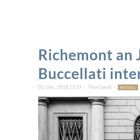
Richemont an 
Buccellati inte
02. Okt.. 2018 13:19
Tina Gaedt
AKTUELL