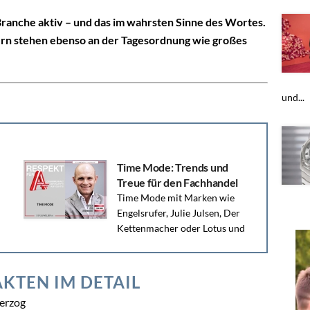
 Branche aktiv – und das im wahrsten Sinne des Wortes.
ern stehen ebenso an der Tagesordnung wie großes
und...
NCHENINSIDER-BEREICH
ider lesen Sie weiter!
tzt kostenlos, um alle Inhalte,
und Insider-Infos als erstes zu