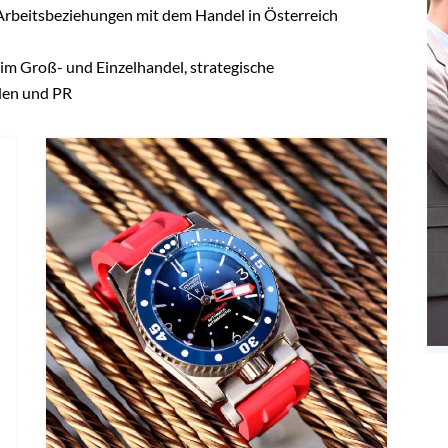
rhalten.
?
Noch kein Branchen-Insider?
Jetzt
registrieren!
istrierung
E SICH JETZT KOSTENLOS,
 NUR FÜR BESONDERE INSIDER!
ose Registrierung