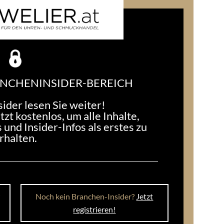
TAR
tar abzugeben.
'S!
AUF GEHT'S!
ter: Vor Humphrey
MAXIMILIAN LAIMER:
tahl in der Branche
Verkaufserfolg mit
ma
international renommierten
Marken
2025
23. Juli 2025