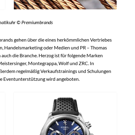
RE VORTEILE
RANCHEN-INSIDER
 Sie sich jetzt Ihre
hen-Poleposition!
RJUWELIER.AT in voller Länge lesen
ugriff auf alle Informationen
hen-Insider registrieren