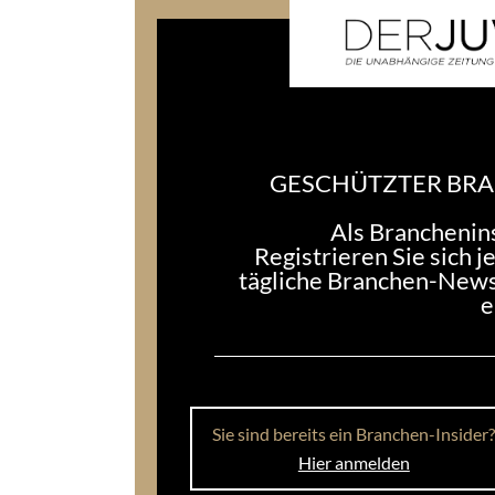
HINTERLASSEN SIE UNS EINEN KOMMEN
Sie müssen
angemeldet
sein, um einen Kommen
ÄHNLICHE THEMEN
AUF GEHT'S!
AUF GEHT
Humphrey: Wegbereiter
Wegberei
eines ganzen
war Edels
Schmucksektors
kein The
6. August 2025
4. August 