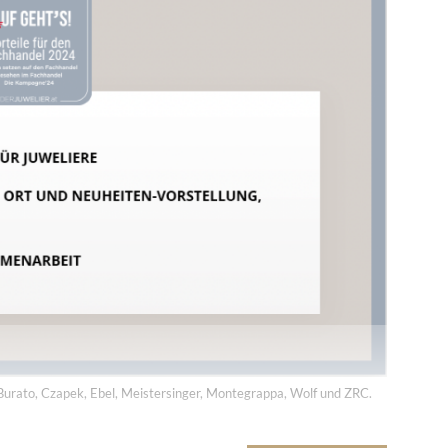
 Fachhandel.
ger
,
Premiumbrands
,
Thomas Herzog
,
ZRC