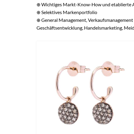
e
Sie sind bereits ein Branchen-Insider
Hier anmelden
Reg
REGISTRIEREN SI
BESONDERE INHALTE –
Kostenl