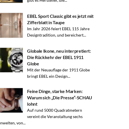
gibt es Hersteller, die...
EBEL Sport Classic gibt es jetzt mit
Zifferblatt in Taupe
Im Jahr 2026 feiert EBEL 115 Jahre
Designtradition, und bereichert...
Globale Ikone, neu interpretiert:
Die Rückkehr der EBEL 1911
Globe
Mit der Neuauflage der 1911 Globe
bringt EBEL ein Design...
Feine Dinge, starke Marken:
Warum sich „Die Presse“-SCHAU
lohnt
Auf rund 5000 Quadratmetern
vereint die Veranstaltung sechs
welten, von...