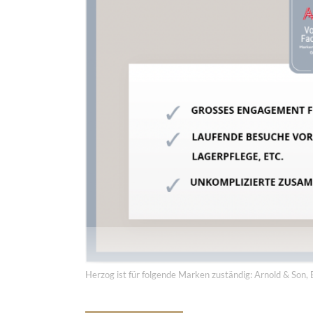
Engagement und Persönlichkeit für den österreichischen
Teilen
Auf Geht's
,
Burato
,
Ebel
,
MeisterSin
TAGS:
KEINE KOMMENTARE