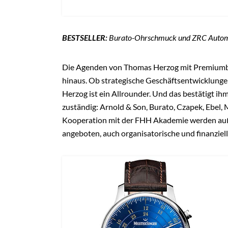
IH
als B
Sichern
Branc
Alle Inhalte auf DE
Unbegrenzter Z
Hier als Branc