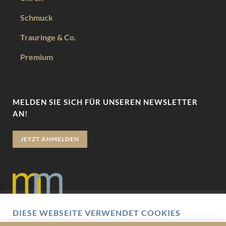
Schmuck
Trauringe & Co.
Premium
MELDEN SIE SICH FÜR UNSEREN NEWSLETTER
AN!
JETZT ANMELDEN
DIESE WEBSEITE VERWENDET COOKIES
Datenschutz
Wir verwenden Cookies um Ihnen eine optimale