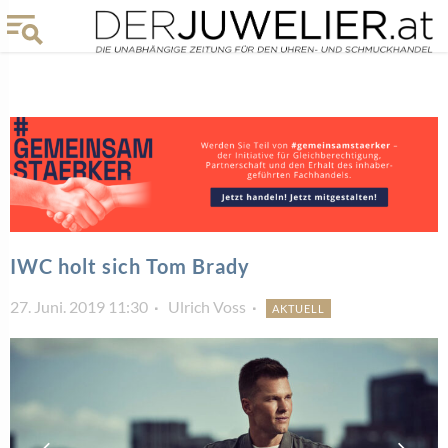
IWC holt sich Tom Brady
27. Juni. 2019 11:30
Ulrich Voss
AKTUELL