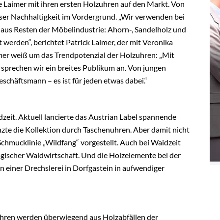
ke Laimer mit ihren ersten Holzuhren auf den Markt. Von
sser Nachhaltigkeit im Vordergrund. „Wir verwenden bei
aus Resten der Möbelindustrie: Ahorn-, Sandelholz und
werden“, berichtet Patrick Laimer, der mit Veronika
mer weiß um das Trendpotenzial der Holzuhren: „Mit
sprechen wir ein breites Publikum an. Von jungen
chäftsmann – es ist für jeden etwas dabei.“
dzeit. Aktuell lancierte das Austrian Label spannende
zte die Kollektion durch Taschenuhren. Aber damit nicht
hmucklinie „Wildfang“ vorgestellt. Auch bei Waidzeit
ogischer Waldwirtschaft. Und die Holzelemente bei der
n einer Drechslerei in Dorfgastein in aufwendiger
hren werden überwiegend aus Holzabfällen der