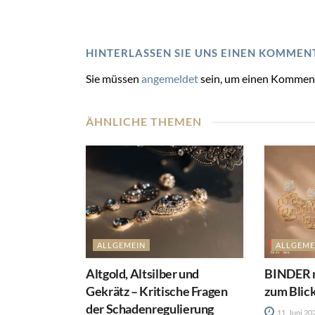
HINTERLASSEN SIE UNS EINEN KOMMEN
Sie müssen
angemeldet
sein, um einen Kommen
ÄHNLICHE THEMEN
ALLGEMEIN
ALLGEME
Altgold, Altsilber und
BINDER m
Gekrätz – Kritische Fragen
zum Blic
der Schadenregulierung
11. Juni 20