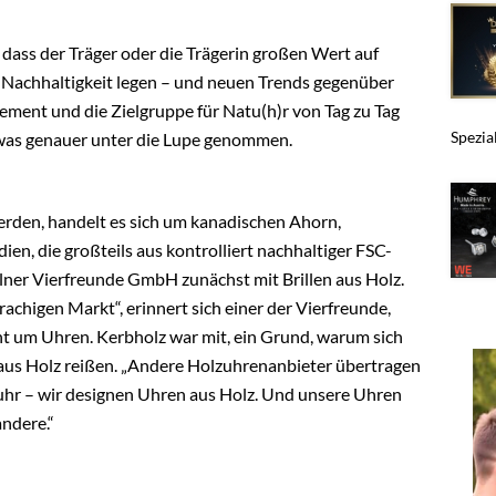
, dass der Träger oder die Trägerin großen Wert auf
d Nachhaltigkeit legen – und neuen Trends gegenüber
tement und die Zielgruppe für Natu(h)r von Tag zu Tag
Spezia
etwas genauer unter die Lupe genommen.
erden, handelt es sich um kanadischen Ahorn,
en, die großteils aus kontrolliert nachhaltiger FSC-
lner Vierfreunde GmbH zunächst mit Brillen aus Holz.
chigen Markt“, erinnert sich einer der Vierfreunde,
t um Uhren. Kerbholz war mit, ein Grund, warum sich
aus Holz reißen. „Andere Holzuhrenanbieter übertragen
uhr – wir designen Uhren aus Holz. Und unsere Uhren
andere.“