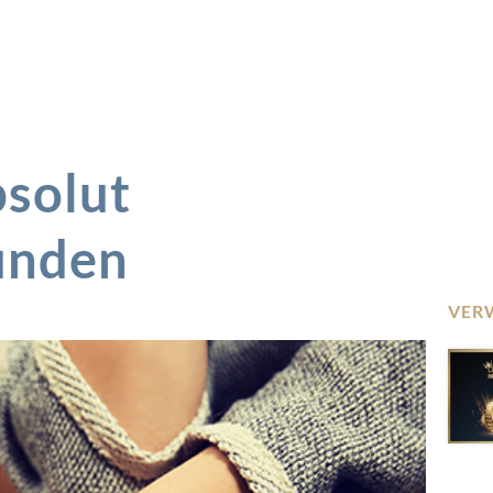
bsolut
unden
VER