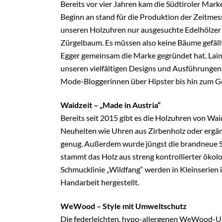
Bereits vor vier Jahren kam die Südtiroler Mar
Beginn an stand für die Produktion der Zeitme
unseren Holzuhren nur ausgesuchte Edelhölzer 
Zürgelbaum. Es müssen also keine Bäume gefällt 
Egger gemeinsam die Marke gegründet hat. Lai
unseren vielfältigen Designs und Ausführungen 
Mode-Bloggerinnen über Hipster bis hin zum Ges
Waidzeit – „Made in Austria“
Bereits seit 2015 gibt es die Holzuhren von Wai
Neuheiten wie Uhren aus Zirbenholz oder ergän
genug. Außerdem wurde jüngst die brandneue Sc
stammt das Holz aus streng kontrollierter ökol
Schmucklinie „Wildfang“ werden in Kleinserien i
Handarbeit hergestellt.
WeWood – Style mit Umweltschutz
Die federleichten, hypo-allergenen WeWood-U