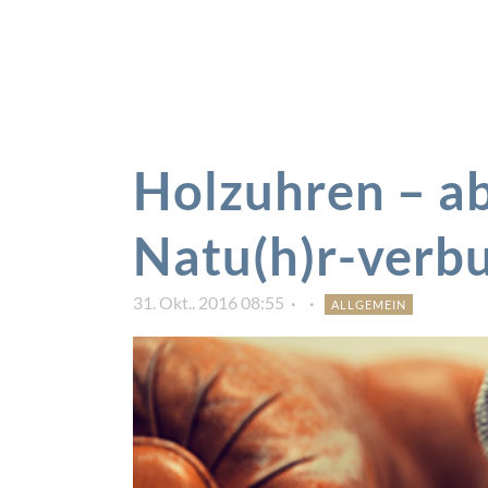
Holzuhren – a
Natu(h)r-verb
31. Okt.. 2016 08:55
ALLGEMEIN