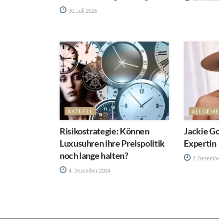
30. Juli 2026
AKTUELL
ALLGEME
Risikostrategie: Können
Jackie Go
Luxusuhren ihre Preispolitik
Expertin
noch lange halten?
2. Dezembe
4. Dezember 2024