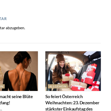
TAR
tar abzugeben.
IN
ALLGEMEIN
acht seine Blüte
So feiert Österreich
kfang!
Weihnachten: 23. Dezember
stärkster Einkaufstag des
26