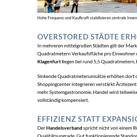
Hohe Frequenz und Kaufkraft stabilisieren zentrale Inne
OVERSTORED STÄDTE ER
In mehreren mittelgroßen Städten gilt der Mark
Quadratmetern Verkaufsfläche pro Einwohner 
Klagenfurt l
iegen bei rund 5,5 Quadratmetern,
Sinkende Quadratmeterumsätze erhöhen dort d
Shoppingcenter integrieren verstärkt Ärzteze
mehr Systemgastronomie. Handel wird teilweise 
vollständig kompensiert.
EFFIZIENZ STATT EXPANS
Der
Handelsverband
spricht nicht von einem R
Qualitätsupgrade. Gut funktionierende Standor