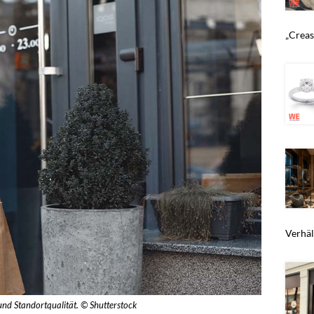
„Crease
Verhält
nd Standortqualität. © Shutterstock