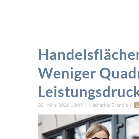
Handelsfläche
Weniger Quadr
Leistungsdruc
02. März. 2026 13:49
Katharina Brändle
L