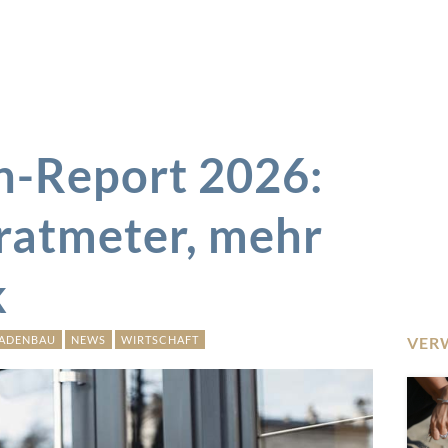
n-Report 2026:
atmeter, mehr
k
ADENBAU
NEWS
WIRTSCHAFT
VER