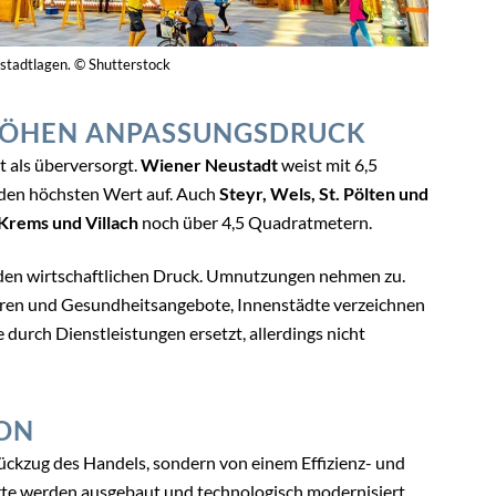
nstadtlagen. © Shutterstock
HÖHEN ANPASSUNGSDRUCK
t als überversorgt.
Wiener Neustadt
weist mit 6,5
den höchsten Wert auf. Auch
Steyr, Wels, St. Pölten und
Krems und Villach
noch über 4,5 Quadratmetern.
en wirtschaftlichen Druck. Umnutzungen nehmen zu.
ntren und Gesundheitsangebote, Innenstädte verzeichnen
durch Dienstleistungen ersetzt, allerdings nicht
ION
ückzug des Handels, sondern von einem Effizienz- und
te werden ausgebaut und technologisch modernisiert,