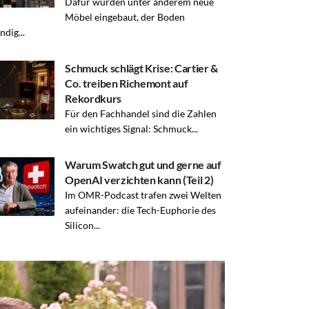
Dafür wurden unter anderem neue
Möbel eingebaut, der Boden
ndig...
Schmuck schlägt Krise: Cartier &
Co. treiben Richemont auf
Rekordkurs
Für den Fachhandel sind die Zahlen
ein wichtiges Signal: Schmuck...
Warum Swatch gut und gerne auf
OpenAI verzichten kann (Teil 2)
Im OMR-Podcast trafen zwei Welten
aufeinander: die Tech-Euphorie des
Silicon...