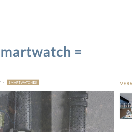
Smartwatch =
r
SMARTWATCHES
VER