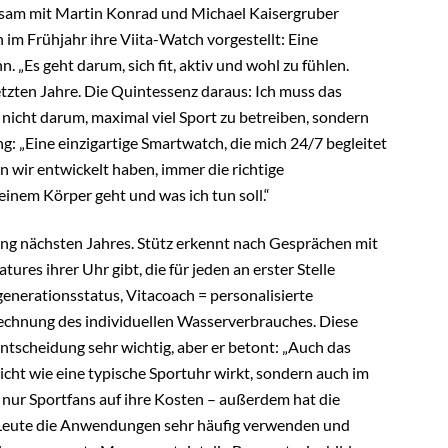
sam mit Martin Konrad und Michael Kaisergruber
 im Frühjahr ihre Viita-Watch vorgestellt: Eine
. „Es geht darum, sich fit, aktiv und wohl zu fühlen.
etzten Jahre. Die Quintessenz daraus: Ich muss das
ht nicht darum, maximal viel Sport zu betreiben, sondern
ung: „Eine einzigartige Smartwatch, die mich 24/7 begleitet
n wir entwickelt haben, immer die richtige
einem Körper geht und was ich tun soll.“
ng nächsten Jahres. Stütz erkennt nach Gesprächen mit
tures ihrer Uhr gibt, die für jeden an erster Stelle
egenerationsstatus, Vitacoach = personalisierte
chnung des individuellen Wasserverbrauches. Diese
entscheidung sehr wichtig, aber er betont: „Auch das
 nicht wie eine typische Sportuhr wirkt, sondern auch im
nur Sportfans auf ihre Kosten – außerdem hat die
e Leute die Anwendungen sehr häufig verwenden und