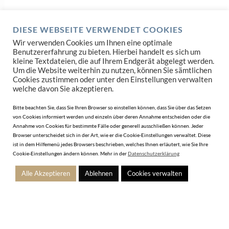
DIESE WEBSEITE VERWENDET COOKIES
Wir verwenden Cookies um Ihnen eine optimale
Benutzererfahrung zu bieten. Hierbei handelt es sich um
kleine Textdateien, die auf Ihrem Endgerät abgelegt werden.
Um die Website weiterhin zu nutzen, können Sie sämtlichen
Cookies zustimmen oder unter den Einstellungen verwalten
FAKTEN-CHECK
welche davon Sie akzeptieren.
Bitte beachten Sie, dass Sie Ihren Browser so einstellen können, dass Sie über das Setzen
Preisbereich:
von Cookies informiert werden und einzeln über deren Annahme entscheiden oder die
Annahme von Cookies für bestimmte Fälle oder generell ausschließen können. Jeder
Kernkollektion Kautschuk: 189 Euro UVP
Browser unterscheidet sich in der Art, wie er die Cookie-Einstellungen verwaltet. Diese
ist in dem Hilfemenü jedes Browsers beschrieben, welches Ihnen erläutert, wie Sie Ihre
Cookie-Einstellungen ändern können. Mehr in der
Datenschutzerklärung
Kernkollektion Edelstahl: 199 Euro UVP
Alle Akzeptieren
Ablehnen
Cookies verwalten
Special Edition: 299 Euro UVP
Limited Edition: 449 Euro UVP