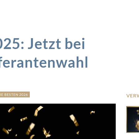
5: Jetzt bei
eferantenwahl
IE BESTEN 2026
VER