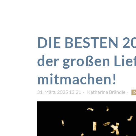
DIE BESTEN 202
der großen Li
mitmachen!
31. März. 2025 13:21
Katharina Brändle
D