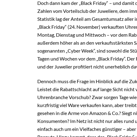
Doch dann kam der „Black Friday“ – und damit d
Zahlen vom Vorteilsclub der Juweliere, dem im
Statistik lag der Anteil am Gesamtumsatz alle
„Black Friday“ (24. November) verkauften Uhren
Montag, Dienstag und Mittwoch – vor dem Raba
außerdem höher als an den verkaufsstärksten S
sogenannten „Cyber Week“, sind sowohl die Stü
Tagen und Wochen vor dem „Black Friday“. Der 
und der Juwelier profitiert nicht unerheblich da
Dennoch muss die Frage im Hinblick auf die Zuk
Leistet die Rabattschlacht auf lange Sicht nich
Uhrenbranche Vorschub? Zwar sorgen Tage wie d
kurzfristig viel Ware verkaufen kann, aber treib
gesehen in die Arme von Amazon & Co.? Siegt nich
Konsumenten? Im Netz ist nicht nur alles rund u
einfach auch um ein Vielfaches günstiger – aber 
Peanuts. Hinzu kommt, dass der „Black Friday“ 