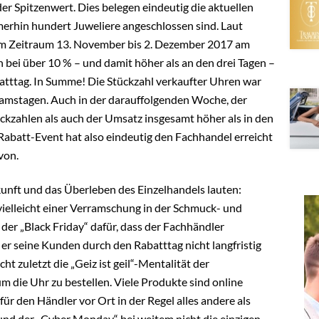
er Spitzenwert. Dies belegen eindeutig die aktuellen
merhin hundert Juweliere angeschlossen sind. Laut
r im Zeitraum 13. November bis 2. Dezember 2017 am
 bei über 10 % – und damit höher als an den drei Tagen –
tttag. In Summe! Die Stückzahl verkaufter Uhren war
amstagen. Auch in der darauffolgenden Woche, der
ckzahlen als auch der Umsatz insgesamt höher als in den
Rabatt-Event hat also eindeutig den Fachhandel erreicht
von.
unft und das Überleben des Einzelhandels lauten:
t vielleicht einer Verramschung in der Schmuck- und
er „Black Friday“ dafür, dass der Fachhändler
t er seine Kunden durch den Rabatttag nicht langfristig
t zuletzt die „Geiz ist geil“-Mentalität der
m die Uhr zu bestellen. Viele Produkte sind online
für den Händler vor Ort in der Regel alles andere als
und der „Cyber Monday“ bei weitem nicht die einzigen