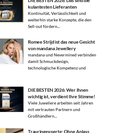
DIE BESTEN 2026: Das sind die
kulantesten Lieferanten
Kontinuität, Verlässlichkeit und
weiterhin starke Konzepte, die den
Sell-out fördern...
Romee Strijd ist das neue Gesicht
von mandana Jewellery
mandana und Nevermined verbinden
damit Schmuckdesign,
technologische Kompetenz und
DIE BESTEN 2026: Wer Ihnen
wichtig ist, verdient Ihre Stimme!
Viele Juweliere arbeiten seit Jahren
mit vertrauten Partnern und
Großhändlern...
Trauringexperte: Ohne Anlass