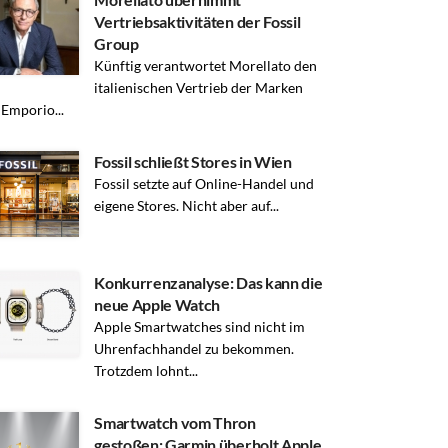
Vertriebsaktivitäten der Fossil
Group
Künftig verantwortet Morellato den
italienischen Vertrieb der Marken
, Emporio...
Fossil schließt Stores in Wien
Fossil setzte auf Online-Handel und
eigene Stores. Nicht aber auf...
Konkurrenzanalyse: Das kann die
neue Apple Watch
Apple Smartwatches sind nicht im
Uhrenfachhandel zu bekommen.
Trotzdem lohnt...
Smartwatch vom Thron
gestoßen: Garmin überholt Apple