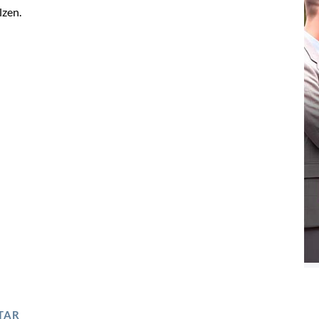
lzen.
TAR