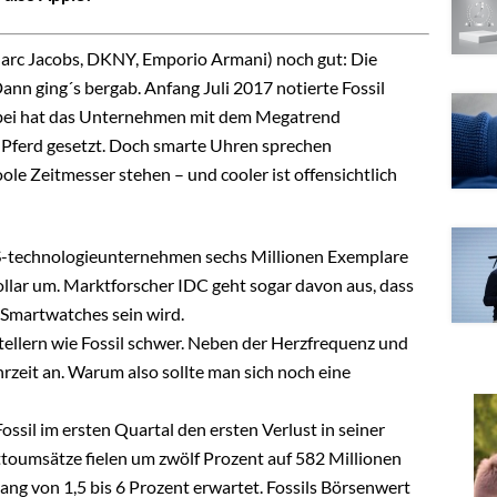
, Marc Jacobs, DKNY, Emporio Armani) noch gut: Die
 Dann ging´s bergab. Anfang Juli 2017 notierte Fossil
abei hat das Unternehmen mit dem Megatrend
e Pferd gesetzt. Doch smarte Uhren sprechen
le Zeitmesser stehen – und cooler ist offensichtlich
US-technologieunternehmen sechs Millionen Exemplare
ollar um. Marktforscher IDC geht sogar davon aus, dass
Smartwatches sein wird.
ellern wie Fossil schwer. Neben der Herzfrequenz und
hrzeit an. Warum also sollte man sich noch eine
ssil im ersten Quartal den ersten Verlust in seiner
oumsätze fielen um zwölf Prozent auf 582 Millionen
ng von 1,5 bis 6 Prozent erwartet. Fossils Börsenwert