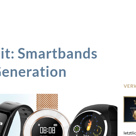
it: Smartbands
Generation
VER
letztli