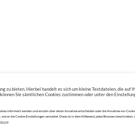
zu bieten. Hierbei handelt es sich um kleine Textdateien, die auf 
 können Sie sämtlichen Cookies zustimmen oder unter den Einstellu
n Cookies informiert werden und einzeln über deren Annahme entscheiden oder die Annahme von Cookie
, wie er die Cookie-Einstellungen verwaltet. Diese ist in dem Hilfemenü jedes Browsers beschrieben,
lärung