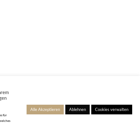
Ihrem
ngen
Alle Akzeptieren
Ablehnen
Cookies verwalten
s für
 welches