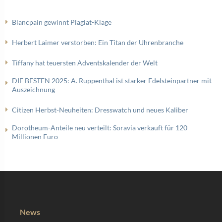
Blancpain gewinnt Plagiat-Klage
Herbert Laimer verstorben: Ein Titan der Uhrenbranche
Tiffany hat teuersten Adventskalender der Welt
DIE BESTEN 2025: A. Ruppenthal ist starker Edelsteinpartner mit
Auszeichnung
Citizen Herbst-Neuheiten: Dresswatch und neues Kaliber
Dorotheum-Anteile neu verteilt: Soravia verkauft für 120
Millionen Euro
News