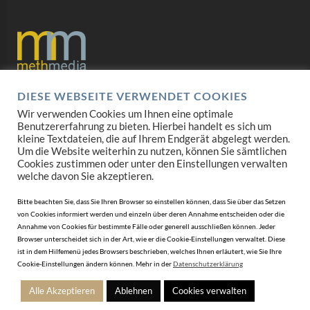
DIESE WEBSEITE VERWENDET COOKIES
Datenschutz
Wir verwenden Cookies um Ihnen eine optimale
Benutzererfahrung zu bieten. Hierbei handelt es sich um
Impressum
kleine Textdateien, die auf Ihrem Endgerät abgelegt werden.
Um die Website weiterhin zu nutzen, können Sie sämtlichen
AGB
Cookies zustimmen oder unter den Einstellungen verwalten
welche davon Sie akzeptieren.
Mediadaten
Bitte beachten Sie, dass Sie Ihren Browser so einstellen können, dass Sie über das Setzen
von Cookies informiert werden und einzeln über deren Annahme entscheiden oder die
Annahme von Cookies für bestimmte Fälle oder generell ausschließen können. Jeder
Browser unterscheidet sich in der Art, wie er die Cookie-Einstellungen verwaltet. Diese
ist in dem Hilfemenü jedes Browsers beschrieben, welches Ihnen erläutert, wie Sie Ihre
Cookie-Einstellungen ändern können. Mehr in der
Datenschutzerklärung
Alle Akzeptieren
Ablehnen
Cookies verwalten