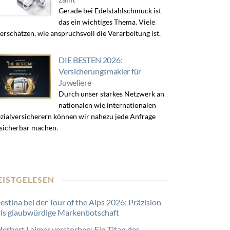
Gerade bei Edelstahlschmuck ist
das ein wichtiges Thema. Viele
erschätzen, wie anspruchsvoll die Verarbeitung ist.
DIE BESTEN 2026:
Versicherungsmakler für
Juweliere
Durch unser starkes Netzwerk an
nationalen wie internationalen
zialversicherern können wir nahezu jede Anfrage
sicherbar machen.
EISTGELESEN
estina bei der Tour of the Alps 2026: Präzision
als glaubwürdige Markenbotschaft
Herbert Laimer verstorben: Ein Titan der