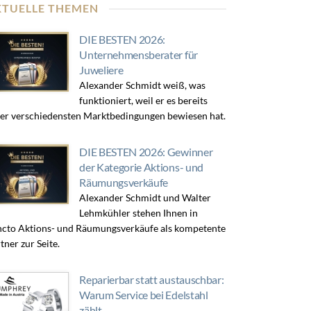
KTUELLE THEMEN
DIE BESTEN 2026:
Unternehmensberater für
Juweliere
Alexander Schmidt weiß, was
funktioniert, weil er es bereits
er verschiedensten Marktbedingungen bewiesen hat.
DIE BESTEN 2026: Gewinner
der Kategorie Aktions- und
Räumungsverkäufe
Alexander Schmidt und Walter
Lehmkühler stehen Ihnen in
cto Aktions- und Räumungsverkäufe als kompetente
tner zur Seite.
Reparierbar statt austauschbar:
Warum Service bei Edelstahl
zählt