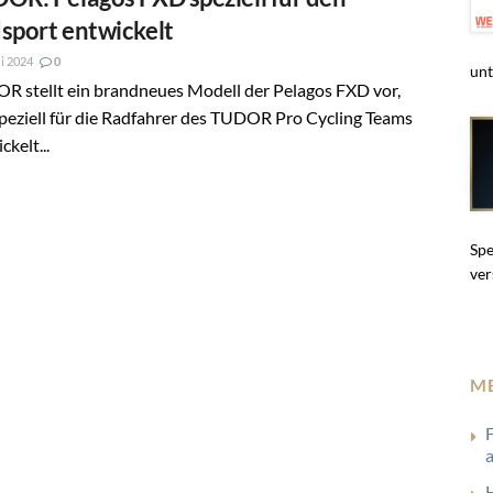
sport entwickelt
i 2024
0
unt
R stellt ein brandneues Modell der Pelagos FXD vor,
peziell für die Radfahrer des TUDOR Pro Cycling Teams
ckelt...
Spe
ver
M
F