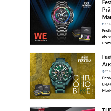
Fes
Prä
Mar
17. A
Festi
als p
Präzi
Fes
Aus
27. J
Entde
Elega
Model
TUD