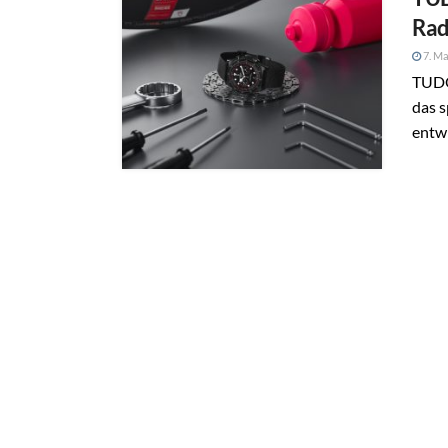
Rad
7. Ma
TUDO
das s
entwi