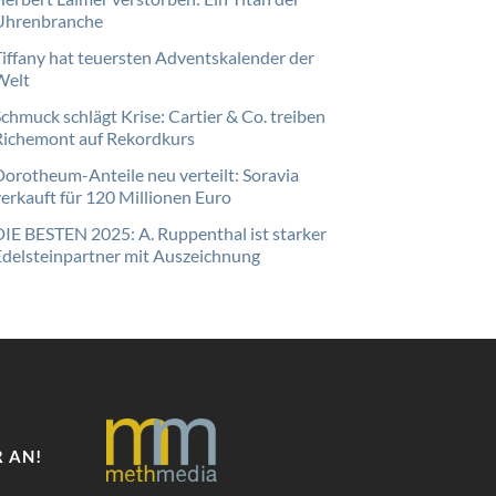
Uhrenbranche
Tiffany hat teuersten Adventskalender der
Welt
Schmuck schlägt Krise: Cartier & Co. treiben
Richemont auf Rekordkurs
Dorotheum-Anteile neu verteilt: Soravia
verkauft für 120 Millionen Euro
DIE BESTEN 2025: A. Ruppenthal ist starker
Edelsteinpartner mit Auszeichnung
 AN!