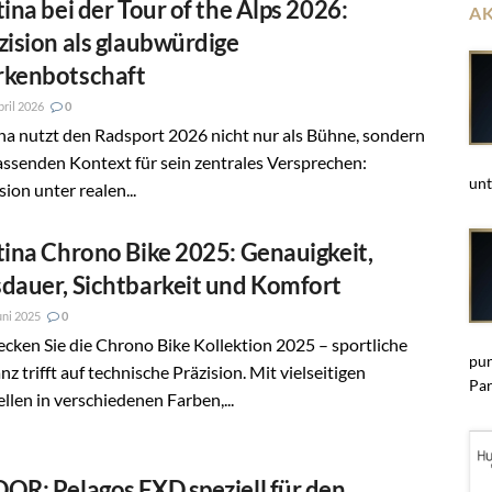
tina bei der Tour of the Alps 2026:
A
zision als glaubwürdige
kenbotschaft
pril 2026
0
na nutzt den Radsport 2026 nicht nur als Bühne, sondern
assenden Kontext für sein zentrales Versprechen:
unt
sion unter realen...
tina Chrono Bike 2025: Genauigkeit,
dauer, Sichtbarkeit und Komfort
uni 2025
0
cken Sie die Chrono Bike Kollektion 2025 – sportliche
pun
nz trifft auf technische Präzision. Mit vielseitigen
Par
len in verschiedenen Farben,...
OR: Pelagos FXD speziell für den