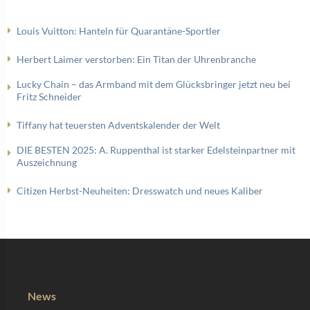
Louis Vuitton: Hanteln für Quarantäne-Sportler
Herbert Laimer verstorben: Ein Titan der Uhrenbranche
Lucky Chain – das Armband mit dem Glücksbringer jetzt neu bei
Fritz Schneider
Tiffany hat teuersten Adventskalender der Welt
DIE BESTEN 2025: A. Ruppenthal ist starker Edelsteinpartner mit
Auszeichnung
Citizen Herbst-Neuheiten: Dresswatch und neues Kaliber
News