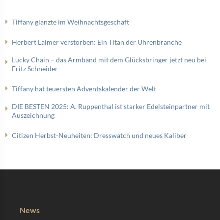
Tiffany glänzte im Weihnachtsgeschäft
Herbert Laimer verstorben: Ein Titan der Uhrenbranche
Lucky Chain – das Armband mit dem Glücksbringer jetzt neu bei
Fritz Schneider
Tiffany hat teuersten Adventskalender der Welt
DIE BESTEN 2025: A. Ruppenthal ist starker Edelsteinpartner mit
Auszeichnung
Citizen Herbst-Neuheiten: Dresswatch und neues Kaliber
News