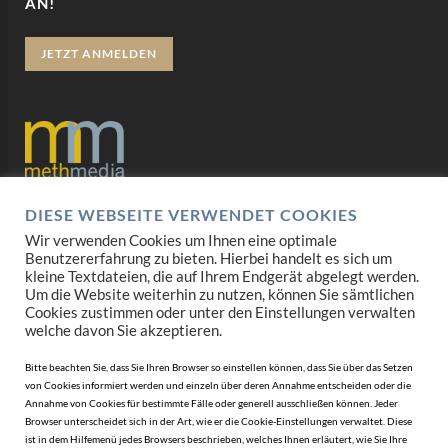
AN!
JETZT ANMELDEN
DIESE WEBSEITE VERWENDET COOKIES
Datenschutz
Wir verwenden Cookies um Ihnen eine optimale
Benutzererfahrung zu bieten. Hierbei handelt es sich um
Impressum
kleine Textdateien, die auf Ihrem Endgerät abgelegt werden.
Um die Website weiterhin zu nutzen, können Sie sämtlichen
AGB
Cookies zustimmen oder unter den Einstellungen verwalten
welche davon Sie akzeptieren.
Mediadaten
Bitte beachten Sie, dass Sie Ihren Browser so einstellen können, dass Sie über das Setzen
von Cookies informiert werden und einzeln über deren Annahme entscheiden oder die
Annahme von Cookies für bestimmte Fälle oder generell ausschließen können. Jeder
Browser unterscheidet sich in der Art, wie er die Cookie-Einstellungen verwaltet. Diese
ist in dem Hilfemenü jedes Browsers beschrieben, welches Ihnen erläutert, wie Sie Ihre