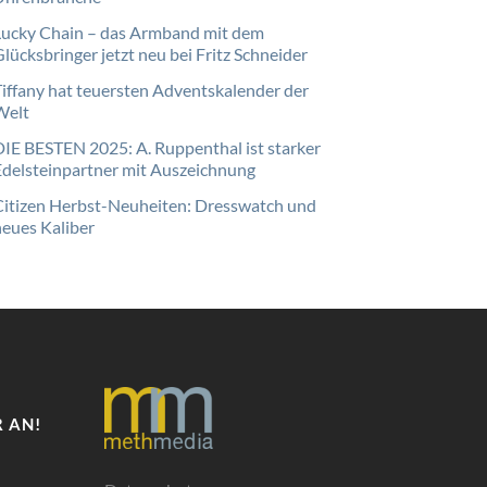
Lucky Chain – das Armband mit dem
lücksbringer jetzt neu bei Fritz Schneider
Tiffany hat teuersten Adventskalender der
Welt
DIE BESTEN 2025: A. Ruppenthal ist starker
Edelsteinpartner mit Auszeichnung
Citizen Herbst-Neuheiten: Dresswatch und
neues Kaliber
 AN!