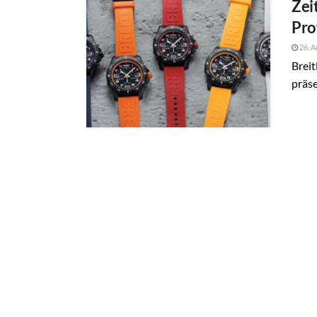
Zei
Pro
26. A
Breit
präse