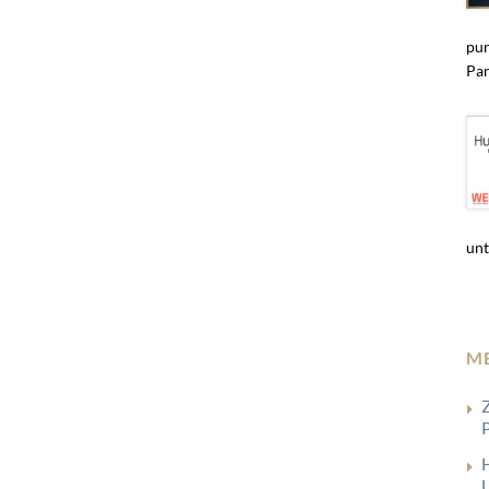
pun
Par
unt
M
Z