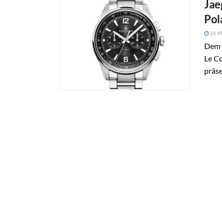
Jae
Pol
14. M
Dem 
Le Co
präse