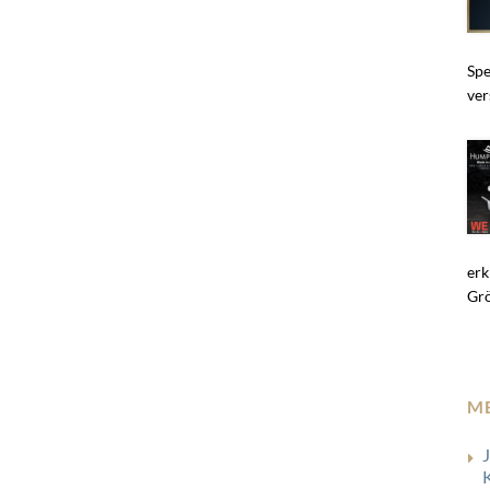
Spe
ver
erk
Gr
M