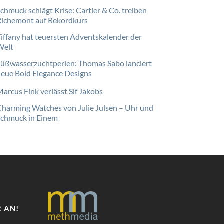
Schmuck schlägt Krise: Cartier & Co. treiben
Richemont auf Rekordkurs
Tiffany hat teuersten Adventskalender der
Welt
Süßwasserzuchtperlen: Thomas Sabo lanciert
neue Bold Elegance Designs
Marcus Fink verlässt Sif Jakobs
Charming Watches von Julie Julsen – Uhr und
Schmuck in Einem
 AN!