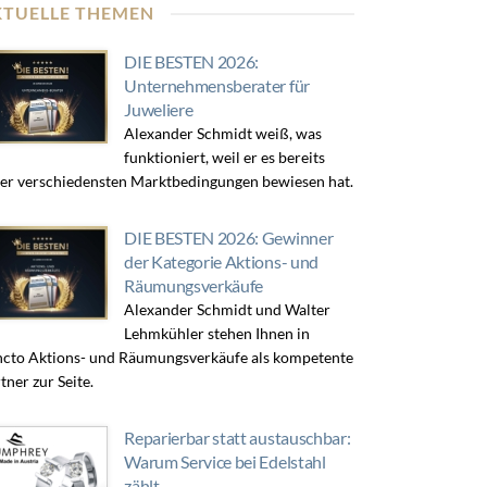
KTUELLE THEMEN
DIE BESTEN 2026:
Unternehmensberater für
Juweliere
Alexander Schmidt weiß, was
funktioniert, weil er es bereits
er verschiedensten Marktbedingungen bewiesen hat.
DIE BESTEN 2026: Gewinner
der Kategorie Aktions- und
Räumungsverkäufe
Alexander Schmidt und Walter
Lehmkühler stehen Ihnen in
cto Aktions- und Räumungsverkäufe als kompetente
tner zur Seite.
Reparierbar statt austauschbar:
Warum Service bei Edelstahl
zählt