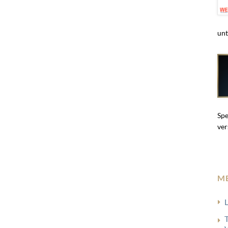
unt
Spe
ver
M