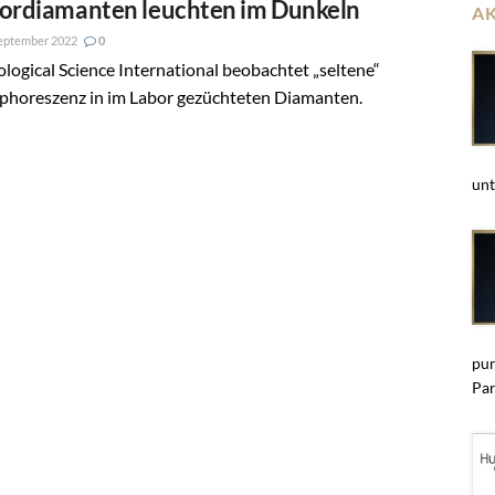
ordiamanten leuchten im Dunkeln
A
eptember 2022
0
ogical Science International beobachtet „seltene“
phoreszenz in im Labor gezüchteten Diamanten.
unt
pun
Par