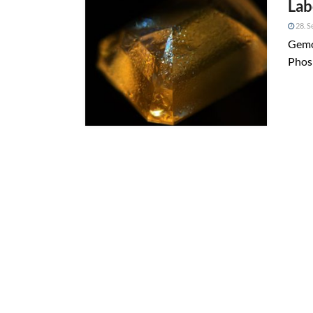
Lab
28. S
Gemol
Phos