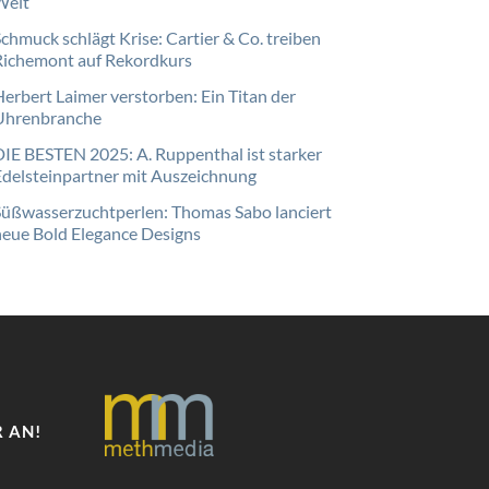
Welt
Schmuck schlägt Krise: Cartier & Co. treiben
Richemont auf Rekordkurs
Herbert Laimer verstorben: Ein Titan der
Uhrenbranche
DIE BESTEN 2025: A. Ruppenthal ist starker
Edelsteinpartner mit Auszeichnung
Süßwasserzuchtperlen: Thomas Sabo lanciert
neue Bold Elegance Designs
 AN!