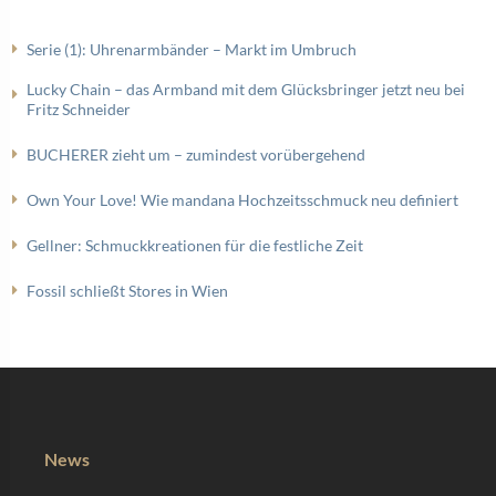
Serie (1): Uhrenarmbänder – Markt im Umbruch
Lucky Chain – das Armband mit dem Glücksbringer jetzt neu bei
Fritz Schneider
BUCHERER zieht um – zumindest vorübergehend
Own Your Love! Wie mandana Hochzeitsschmuck neu definiert
Gellner: Schmuckkreationen für die festliche Zeit
Fossil schließt Stores in Wien
News