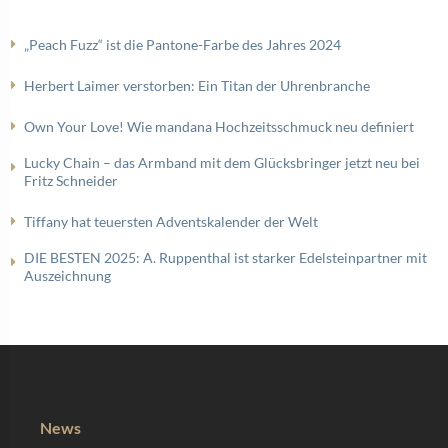
„Peach Fuzz“ ist die Pantone-Farbe des Jahres 2024
Herbert Laimer verstorben: Ein Titan der Uhrenbranche
Own Your Love! Wie mandana Hochzeitsschmuck neu definiert
Lucky Chain – das Armband mit dem Glücksbringer jetzt neu bei
Fritz Schneider
Tiffany hat teuersten Adventskalender der Welt
DIE BESTEN 2025: A. Ruppenthal ist starker Edelsteinpartner mit
Auszeichnung
News