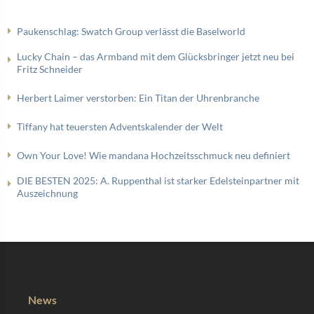
Paukenschlag: Swatch Group verlässt die Baselworld
Lucky Chain – das Armband mit dem Glücksbringer jetzt neu bei
Fritz Schneider
Herbert Laimer verstorben: Ein Titan der Uhrenbranche
Tiffany hat teuersten Adventskalender der Welt
Own Your Love! Wie mandana Hochzeitsschmuck neu definiert
DIE BESTEN 2025: A. Ruppenthal ist starker Edelsteinpartner mit
Auszeichnung
News