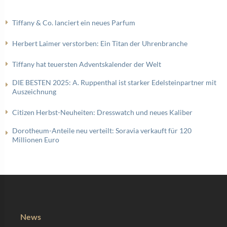
Tiffany & Co. lanciert ein neues Parfum
Herbert Laimer verstorben: Ein Titan der Uhrenbranche
Tiffany hat teuersten Adventskalender der Welt
DIE BESTEN 2025: A. Ruppenthal ist starker Edelsteinpartner mit
Auszeichnung
Citizen Herbst-Neuheiten: Dresswatch und neues Kaliber
Dorotheum-Anteile neu verteilt: Soravia verkauft für 120
Millionen Euro
News