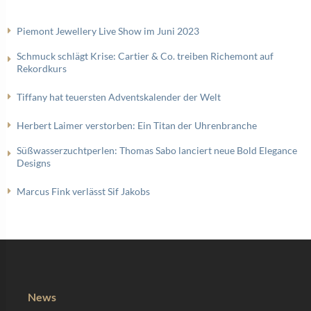
Piemont Jewellery Live Show im Juni 2023
Schmuck schlägt Krise: Cartier & Co. treiben Richemont auf
Rekordkurs
Tiffany hat teuersten Adventskalender der Welt
Herbert Laimer verstorben: Ein Titan der Uhrenbranche
Süßwasserzuchtperlen: Thomas Sabo lanciert neue Bold Elegance
Designs
Marcus Fink verlässt Sif Jakobs
News