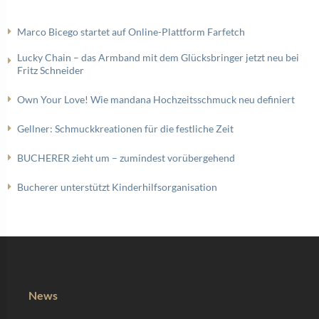
Marco Bicego startet auf Online-Plattform Farfetch
Lucky Chain – das Armband mit dem Glücksbringer jetzt neu bei
Fritz Schneider
Own Your Love! Wie mandana Hochzeitsschmuck neu definiert
Gellner: Schmuckkreationen für die festliche Zeit
BUCHERER zieht um – zumindest vorübergehend
Bucherer unterstützt Kinderhilfsorganisation
News