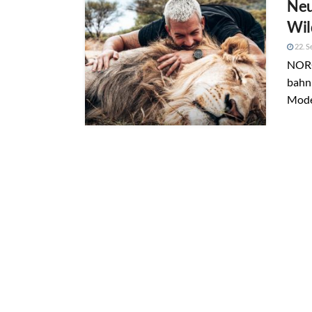
Neu
Wi
22. S
NORQ
bahn
Model