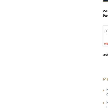
pun
Par
unt
M