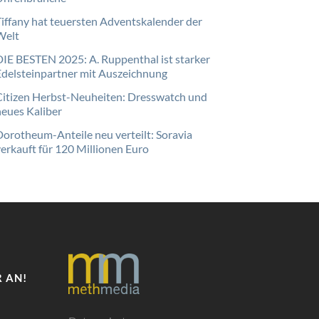
Tiffany hat teuersten Adventskalender der
Welt
DIE BESTEN 2025: A. Ruppenthal ist starker
Edelsteinpartner mit Auszeichnung
Citizen Herbst-Neuheiten: Dresswatch und
neues Kaliber
Dorotheum-Anteile neu verteilt: Soravia
verkauft für 120 Millionen Euro
 AN!