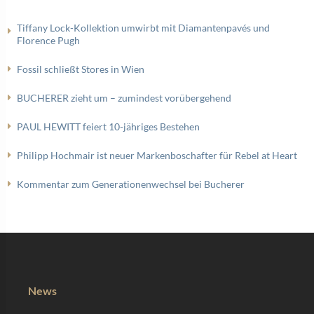
Tiffany Lock-Kollektion umwirbt mit Diamantenpavés und
Florence Pugh
Fossil schließt Stores in Wien
BUCHERER zieht um – zumindest vorübergehend
PAUL HEWITT feiert 10-jähriges Bestehen
Philipp Hochmair ist neuer Markenboschafter für Rebel at Heart
Kommentar zum Generationenwechsel bei Bucherer
News