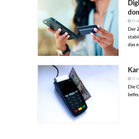
Dig
dom
10. A
Der Z
stabi
das e
Kar
15. J
Die 
befeu