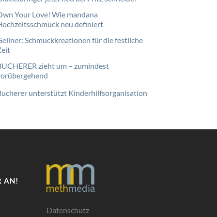
Own Your Love! Wie mandana
Hochzeitsschmuck neu definiert
Gellner: Schmuckkreationen für die festliche
Zeit
BUCHERER zieht um – zumindest
vorübergehend
Bucherer unterstützt Kinderhilfsorganisation
 AN!
Datenschutz