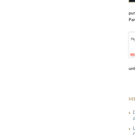
pun
Par
unt
M
G