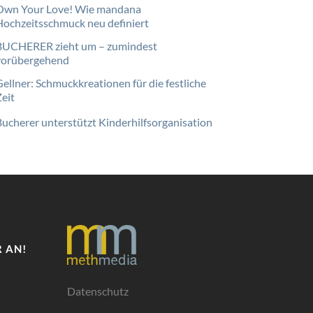
Own Your Love! Wie mandana
Hochzeitsschmuck neu definiert
BUCHERER zieht um – zumindest
vorübergehend
Gellner: Schmuckkreationen für die festliche
Zeit
Bucherer unterstützt Kinderhilfsorganisation
 AN!
Datenschutz