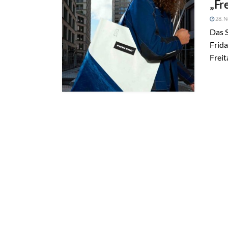
„Fr
28. 
Das S
Frida
Freit