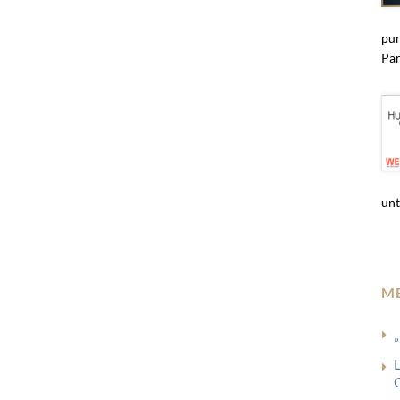
pun
Par
unt
M
„
G