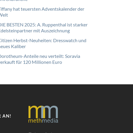
Tiffany hat teuersten Adventskalender der
Welt
DIE BESTEN 2025: A. Ruppenthal ist starker
Edelsteinpartner mit Auszeichnung
Citizen Herbst-Neuheiten: Dresswatch und
neues Kaliber
Dorotheum-Anteile neu verteilt: Soravia
verkauft für 120 Millionen Euro
 AN!