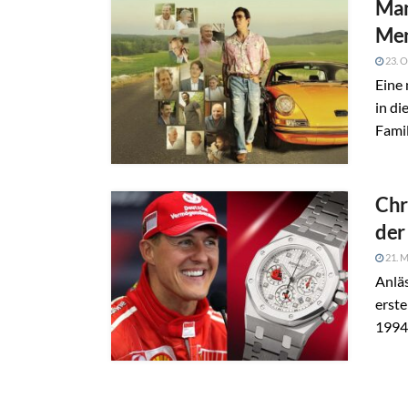
Man
Men
23. O
Eine 
in di
Famil
Chr
der
21. M
Anläs
erst
1994 