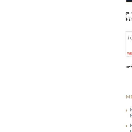
pun
Par
unt
M