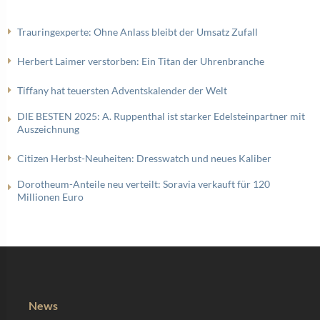
Trauringexperte: Ohne Anlass bleibt der Umsatz Zufall
Herbert Laimer verstorben: Ein Titan der Uhrenbranche
Tiffany hat teuersten Adventskalender der Welt
DIE BESTEN 2025: A. Ruppenthal ist starker Edelsteinpartner mit
Auszeichnung
Citizen Herbst-Neuheiten: Dresswatch und neues Kaliber
Dorotheum-Anteile neu verteilt: Soravia verkauft für 120
Millionen Euro
News