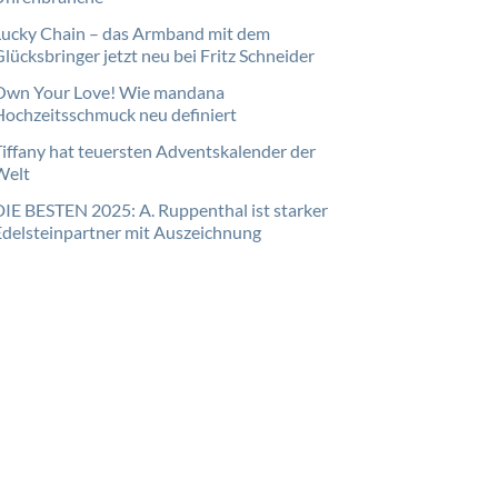
Lucky Chain – das Armband mit dem
lücksbringer jetzt neu bei Fritz Schneider
Own Your Love! Wie mandana
Hochzeitsschmuck neu definiert
Tiffany hat teuersten Adventskalender der
Welt
DIE BESTEN 2025: A. Ruppenthal ist starker
Edelsteinpartner mit Auszeichnung