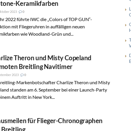
tone-Keramikfarben
ktober 2023
0
G
ahr 2022 führte IWC die „Colors of TOP GUN“-
ktion mit Fliegeruhren in auffälligen neuen
mikfarben wie Woodland-Grün und...
rlize Theron und Misty Copeland
moten Breitling Navitimer
ptember 2023
0
Breitling-Markenbotschafter Charlize Theron und Misty
land standen am 6. September bei einer Launch-Party
inem Auftritt in New York...
usmeilen für Flieger-Chronographen
 Breitling