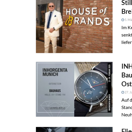
Sti
Bre
5. Mä
Im Ke
senkt
liefe
INH
Bau
Ost
27. J
Auf 
Stan
Neuhe
Fli