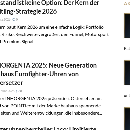
llstand ist keine Option: Der Kern der
A
itling-Strategie 2026
rz 2026
0
rn baut Kern 2026 um eine einfache Logik: Portfolio
 Risiko, Reichweite vergrößert den Funnel, Motorsport
rt Premium Signal...
Rat
ORGENTA 2025: Neue Generation
haus Eurofighter-Uhren von
ersetzer
anuar 2025
0
unt
der INHORGENTA 2025 präsentiert Ostersetzer am
d von POINTtec mit der Marke bauhaus spannende
iten und Weiterentwicklungen, die insbesondere...
egeruhrenhersteller Laco: Limitierte