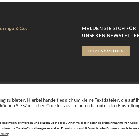
uringe & Co.
MELDEN SIE SICH FÜR
UNSEREN NEWSLETTER
JETZT ANMELDEN
zu bieten. Hierbei handelt es sich um kleine Textdateien, die auf 
 können Sie sämtlichen Cookies zustimmen oder unter den Einstellu
n Cookies informiert werden und einzeln über deren Annahme entscheiden oder die Annahme von Cookie
, wie er die Cookie-Einstellungen verwaltet. Diese ist in dem Hilfemenü jedes Browsers beschrieben,
lärung
© 2010-2026 DERJUWELIER.at