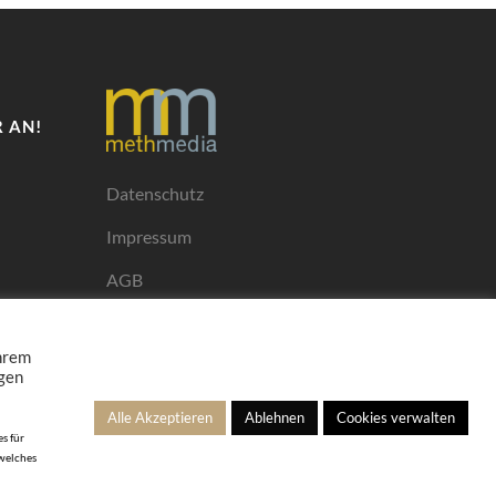
 AN!
Datenschutz
Impressum
AGB
Mediadaten
Ihrem
ngen
Alle Akzeptieren
Ablehnen
Cookies verwalten
s für
 welches