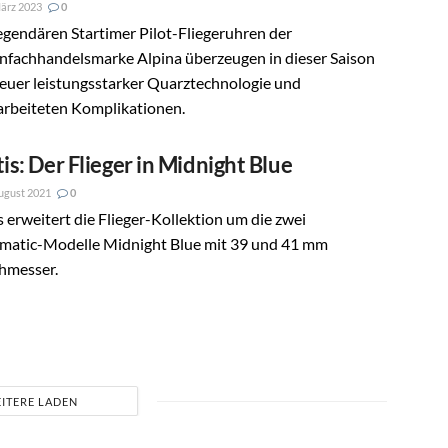
ärz 2023
0
egendären Startimer Pilot-Fliegeruhren der
nfachhandelsmarke Alpina überzeugen in dieser Saison
euer leistungsstarker Quarztechnologie und
arbeiteten Komplikationen.
tis: Der Flieger in Midnight Blue
ugust 2021
0
s erweitert die Flieger-Kollektion um die zwei
matic-Modelle Midnight Blue mit 39 und 41 mm
hmesser.
ITERE LADEN