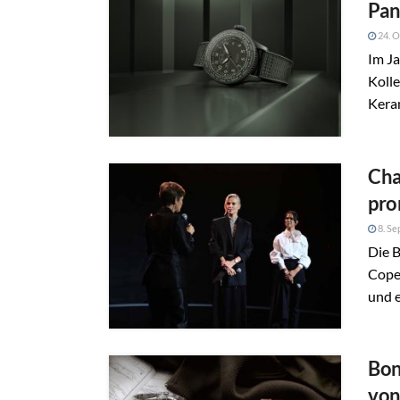
Pan
24. O
Im J
Kolle
Kera
Cha
pro
8. Se
Die 
Cope
und e
Bon
von