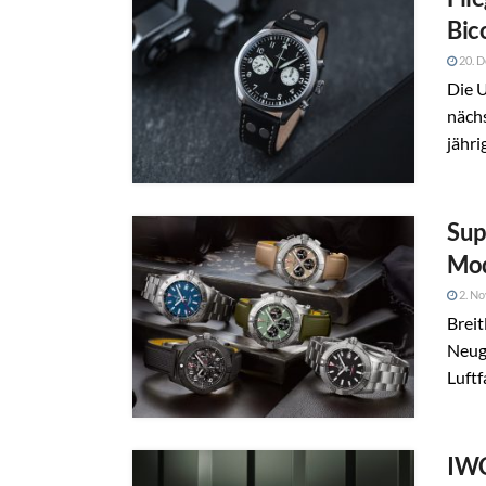
Bic
20. 
Die U
näch
jähri
Sup
Mod
2. N
Breit
Neuge
Luftf
IWC