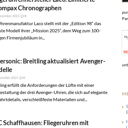
ompax Chronographen
pun
Dezember 2023
0
Par
hrenmanufaktur Laco stellt mit der „Edition 98“ das
ste Modell ihrer „Mission 2025“, dem Weg zum 100-
gen Firmenjubiläum in...
ersonic: Breitling aktualisiert Avenger-
unt
elle
ovember 2023
0
ling erfüllt die Anforderungen der Lüfte mit einer
staltung der drei Avenger-Uhren, die sich auf elegante
M
ahrtdetails, verschleißfeste Materialien und...
S
 Schaffhausen: Fliegeruhren mit