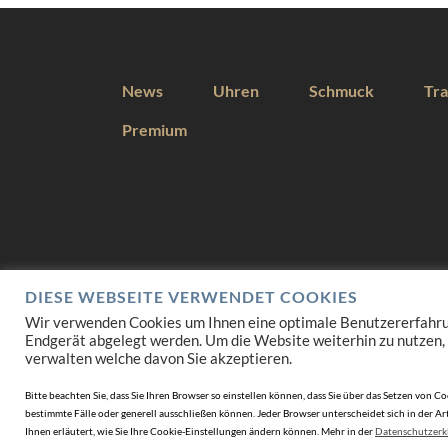
News
Uhren
Schmuck
Tra
Premium
DIESE WEBSEITE VERWENDET COOKIES
Wir verwenden Cookies um Ihnen eine optimale Benutzererfahrung 
Endgerät abgelegt werden. Um die Website weiterhin zu nutzen,
verwalten welche davon Sie akzeptieren.
Bitte beachten Sie, dass Sie Ihren Browser so einstellen können, dass Sie über das Setzen vo
bestimmte Fälle oder generell ausschließen können. Jeder Browser unterscheidet sich in der Art
Ihnen erläutert, wie Sie Ihre Cookie-Einstellungen ändern können. Mehr in der
Datenschutzerk