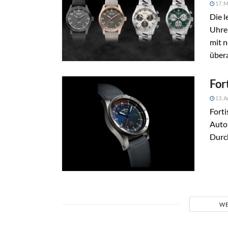
17. M
Die l
Uhre
mit n
über
For
13. A
Forti
Auto
Durc
WE