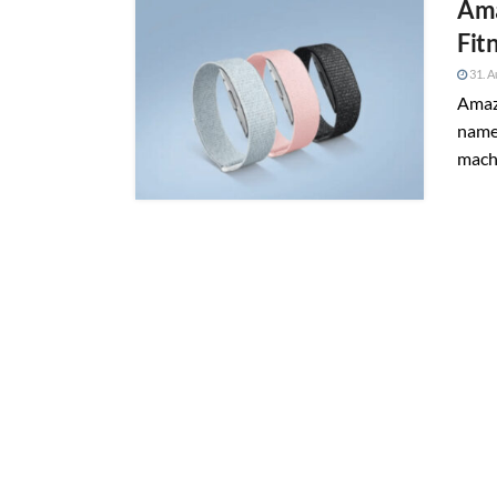
Ama
Fit
31. A
Amaz
namen
mach