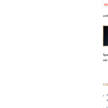
unt
Spe
ver
M