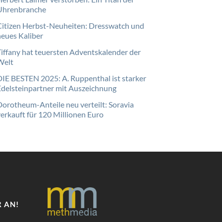
Uhrenbranche
Citizen Herbst-Neuheiten: Dresswatch und
neues Kaliber
Tiffany hat teuersten Adventskalender der
Welt
DIE BESTEN 2025: A. Ruppenthal ist starker
Edelsteinpartner mit Auszeichnung
Dorotheum-Anteile neu verteilt: Soravia
verkauft für 120 Millionen Euro
 AN!