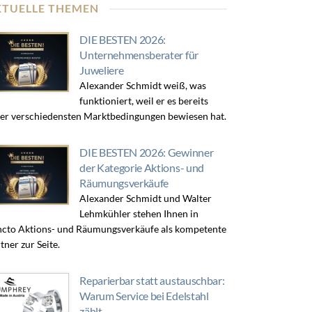
KTUELLE THEMEN
DIE BESTEN 2026:
Unternehmensberater für
Juweliere
Alexander Schmidt weiß, was
funktioniert, weil er es bereits
er verschiedensten Marktbedingungen bewiesen hat.
DIE BESTEN 2026: Gewinner
der Kategorie Aktions- und
Räumungsverkäufe
Alexander Schmidt und Walter
Lehmkühler stehen Ihnen in
cto Aktions- und Räumungsverkäufe als kompetente
tner zur Seite.
Reparierbar statt austauschbar:
Warum Service bei Edelstahl
zählt