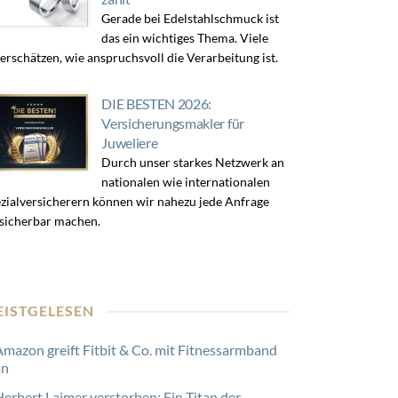
Gerade bei Edelstahlschmuck ist
das ein wichtiges Thema. Viele
erschätzen, wie anspruchsvoll die Verarbeitung ist.
DIE BESTEN 2026:
Versicherungsmakler für
Juweliere
Durch unser starkes Netzwerk an
nationalen wie internationalen
zialversicherern können wir nahezu jede Anfrage
sicherbar machen.
EISTGELESEN
Amazon greift Fitbit & Co. mit Fitnessarmband
an
Herbert Laimer verstorben: Ein Titan der