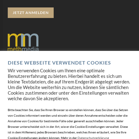
JETZT ANMELDEN
DIESE WEBSEITE VERWENDET COOKIES
Datenschutz
Wir verwenden Cookies um Ihnen eine optimale
Benutzererfahrung zu bieten. Hierbei handelt es sich um
Impressum
kleine Textdateien, die auf Ihrem Endgerät abgelegt werden.
Um die Website weiterhin zu nutzen, können Sie sämtlichen
AGB
Cookies zustimmen oder unter den Einstellungen verwalten
welche davon Sie akzeptieren.
Mediadaten
Bitte beachten Sie, dass Sie Ihren Browser so einstellen können, dass Sie über das Setzen
von Cookies informiert werden und einzeln über deren Annahme entscheiden oder die
Annahme von Cookies für bestimmte Fälle oder generell ausschließen können. Jeder
Browser unterscheidet sich in der Art, wie er die Cookie-Einstellungen verwaltet. Diese
ist in dem Hilfemenü jedes Browsers beschrieben, welches Ihnen erläutert, wie Sie Ihre
Cookie-Einstellungen ändern können. Mehr in der
Datenschutzerklärung